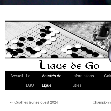
Aller
au
contenu
Accueil
La
Activités de
Informations
Gal
LGO
Ligue
utiles
←
Qualifiés jeunes ouest 2024
Championnat