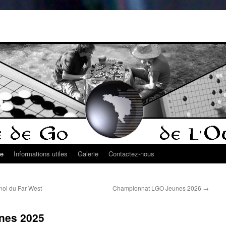
ue
Informations utiles
Galerie
Contactez-nous
noi du Far West
Championnat LGO Jeunes 2026
→
nes 2025