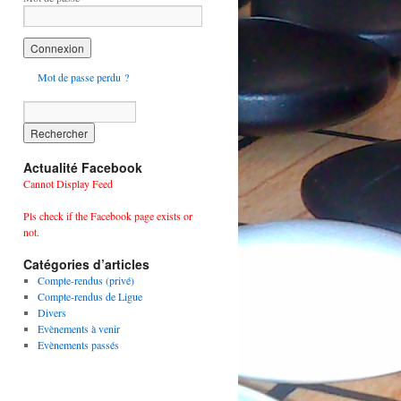
Mot de passe perdu ?
Actualité Facebook
Cannot Display Feed
Pls check if the Facebook page exists or
not.
Catégories d’articles
Compte-rendus (privé)
Compte-rendus de Ligue
Divers
Evènements à venir
Evènements passés