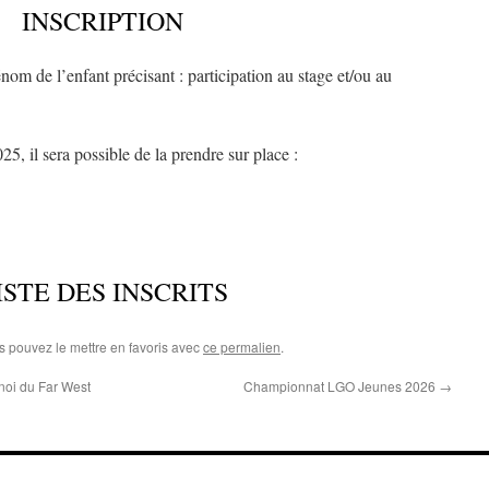
INSCRIPTION
om de l’enfant précisant : participation au stage et/ou au
025, il sera possible de la prendre sur place :
ISTE DES INSCRITS
s pouvez le mettre en favoris avec
ce permalien
.
noi du Far West
Championnat LGO Jeunes 2026
→