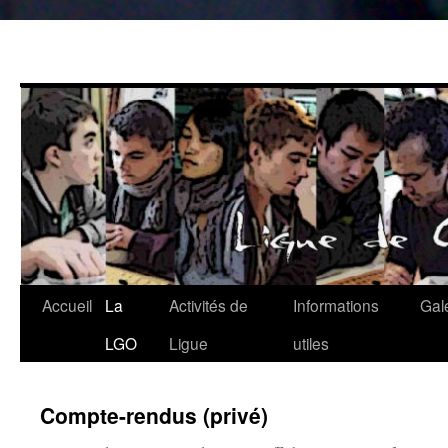
Aller
au
contenu
Accueil
La
Activités de
Informations
Gal
LGO
Ligue
utiles
Compte-rendus (privé)