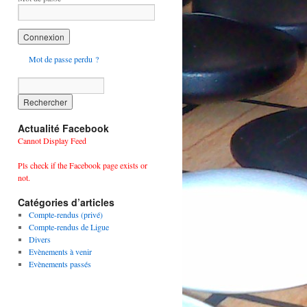
Mot de passe perdu ?
Actualité Facebook
Cannot Display Feed
Pls check if the Facebook page exists or
not.
Catégories d’articles
Compte-rendus (privé)
Compte-rendus de Ligue
Divers
Evènements à venir
Evènements passés