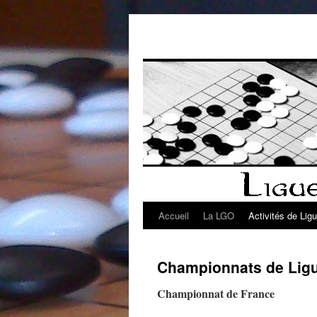
Aller
au
contenu
Accueil
La LGO
Activités de Lig
Championnats de Lig
Championnat de France