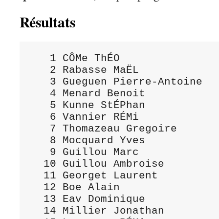
Résultats
   1 CÔMe ThÉO               
   2 Rabasse MaËL            
   3 Gueguen Pierre-Antoine  
   4 Menard Benoit           
   5 Kunne StÉPhan           
   6 Vannier RÉMi            
   7 Thomazeau Gregoire      
   8 Mocquard Yves           
   9 Guillou Marc            
  10 Guillou Ambroise        
  11 Georget Laurent         
  12 Boe Alain               
  13 Eav Dominique           
  14 Millier Jonathan        