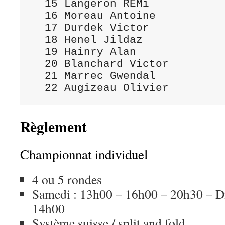
  15 Langeron RÉMi           
  16 Moreau Antoine          
  17 Durdek Victor           
  18 Henel Jildaz            
  19 Hainry Alan             
  20 Blanchard Victor        
  21 Marrec Gwendal          
Règlement
Championnat individuel
4 ou 5 rondes
Samedi : 13h00 – 16h00 – 20h30 – D
14h00
Système suisse / split and fold