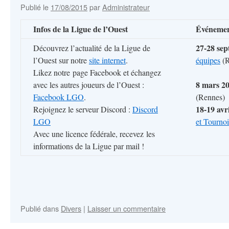
Publié le
17/08/2015
par
Administrateur
Infos de la Ligue de l’Ouest
Événemen
27-28 sep
Découvrez l’actualité de la Ligue de
l’Ouest sur notre
site internet
.
équipes
(R
Likez notre page Facebook et échangez
8 mars 20
avec les autres joueurs de l’Ouest :
Facebook LGO
.
(Rennes)
18-19 avr
Rejoignez le serveur Discord :
Discord
LGO
et Tourno
Avec une licence fédérale, recevez les
informations de la Ligue par mail !
Publié dans
Divers
|
Laisser un commentaire