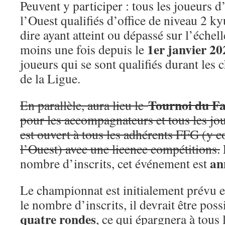
Peuvent y participer : tous les joueurs d
l’Ouest qualifiés d’office de niveau 2 ky
dire ayant atteint ou dépassé sur l’échell
1er janvier 20
moins une fois depuis le
joueurs qui se sont qualifiés durant les
de la Ligue.
Tournoi du F
En parallèle, aura lieu le
pour les accompagnateurs et tous les jou
est ouvert à tous les adhérents FFG (y 
l’Ouest) avec une licence compétitions.
an
nombre d’inscrits, cet événement est
Le championnat est initialement prévu 
le nombre d’inscrits, il devrait être possi
quatre rondes
, ce qui épargnera à tous 