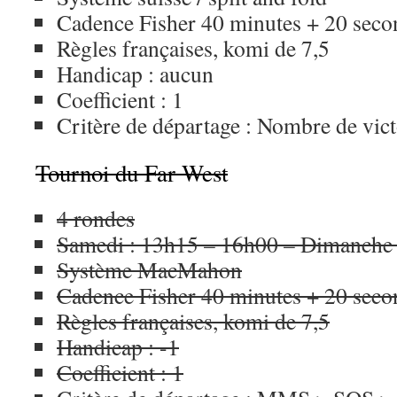
Cadence Fisher 40 minutes + 20 seco
Règles françaises, komi de 7,5
Handicap : aucun
Coefficient : 1
Critère de départage : Nombre de vi
Tournoi du Far West
4 rondes
Samedi : 13h15 – 16h00 – Dimanche 
Système MacMahon
Cadence Fisher 40 minutes + 20 seco
Règles françaises, komi de 7,5
Handicap : -1
Coefficient : 1