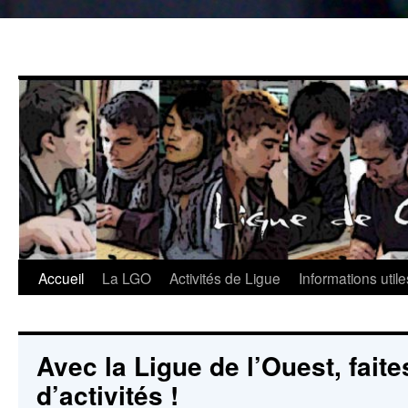
Aller
au
contenu
Accueil
La LGO
Activités de Ligue
Informations utile
Avec la Ligue de l’Ouest, faite
d’activités !