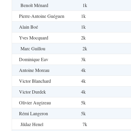
Benoît Ménard
1k
Pierre-Antoine Guéguen
1k
Alain Boé
1k
Yves Mocquard
2k
Marc Guillou
2k
Dominique Eav
3k
Antoine Moreau
4k
Victor Blanchard
4k
Victor Durdek
4k
Olivier Augizeau
5k
Rémi Langeron
5k
Jildaz Henel
7k