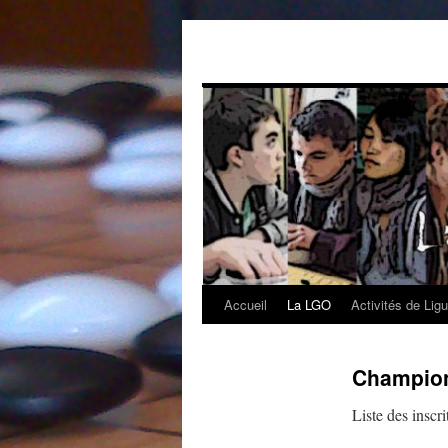
Aller
au
contenu
Accueil
La LGO
Activités de Lig
Champion
Liste des inscri