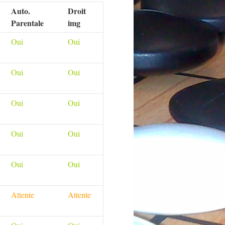
Auto.
Droit
Parentale
img
Oui
Oui
Oui
Oui
Oui
Oui
Oui
Oui
Oui
Oui
Attente
Attente