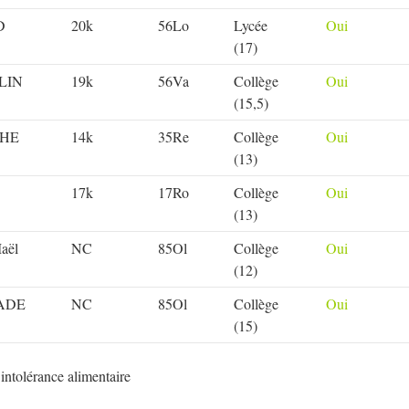
D
20k
56Lo
Lycée
Oui
(17)
LIN
19k
56Va
Collège
Oui
(15,5)
HE
14k
35Re
Collège
Oui
(13)
17k
17Ro
Collège
Oui
(13)
aël
NC
85Ol
Collège
Oui
(12)
ADE
NC
85Ol
Collège
Oui
(15)
 intolérance alimentaire