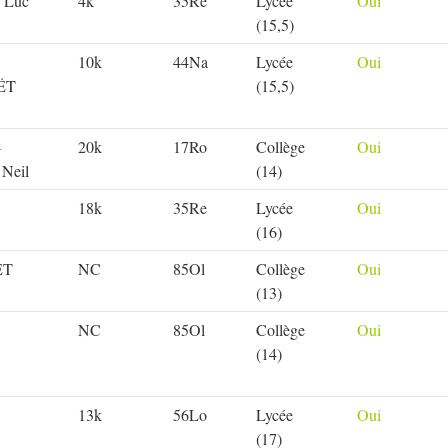
 Luc
4k
35Re
Lycée
Oui
(15,5)
10k
44Na
Lycée
Oui
ËT
(15,5)
-
20k
17Ro
Collège
Oui
Neil
(14)
18k
35Re
Lycée
Oui
(16)
ET
NC
85Ol
Collège
Oui
(13)
NC
85Ol
Collège
Oui
(14)
13k
56Lo
Lycée
Oui
(17)