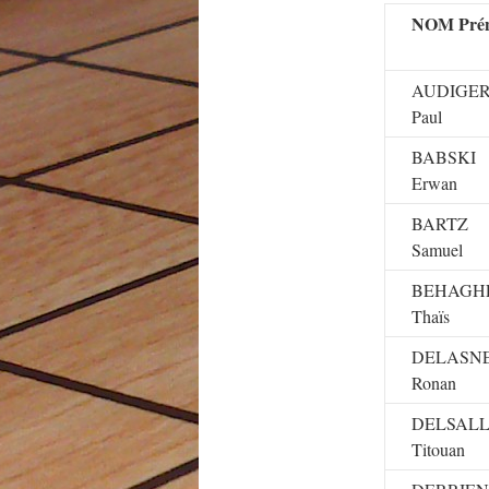
NOM Pré
AUDIGE
Paul
BABSKI
Erwan
BARTZ
Samuel
BEHAGH
Thaïs
DELASNE
Ronan
DELSAL
Titouan