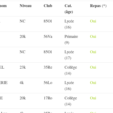
nom
Niveau
Club
Cat.
Repas
(*)
(âge)
R
NC
85Ol
Lycée
Oui
(16)
20k
56Va
Primaire
Oui
(9)
NC
85Ol
Lycée
Oui
(17)
EL
23k
35Re
Collège
Oui
(14)
RIE
4k
56Lo
Lycée
Oui
(16)
LE
20k
17Ro
Collège
Oui
(14)